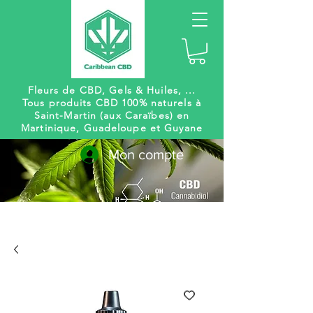
Fleurs de CBD, Gels
& Huiles, ...
Tous produits CBD 100% naturels à
Saint-Martin (aux Caraïbes) en
Martinique, Guadeloupe et Guyane
Mon compte
Livraison
Des centaines de
gratuite
références à venir !