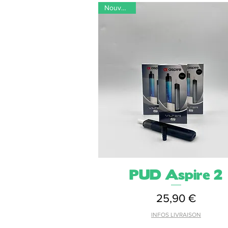
Nouveauté
PUD Aspire 2
Aperçu rapide
Prix
25,90 €
INFOS LIVRAISON