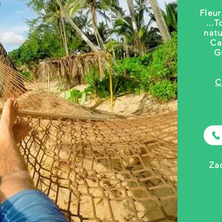
Fleu
...
T
natu
Ca
G
C
Za