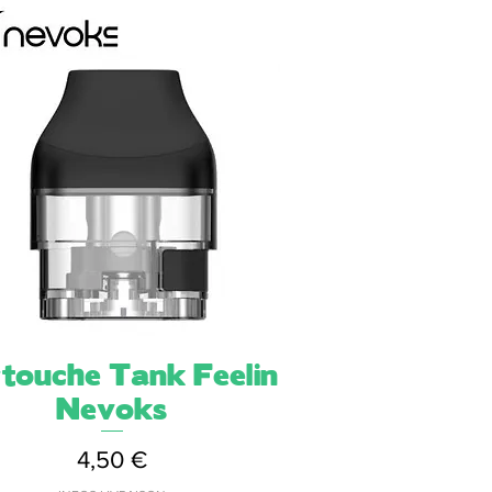
touche Tank Feelin
Aperçu rapide
Nevoks
Prix
4,50 €