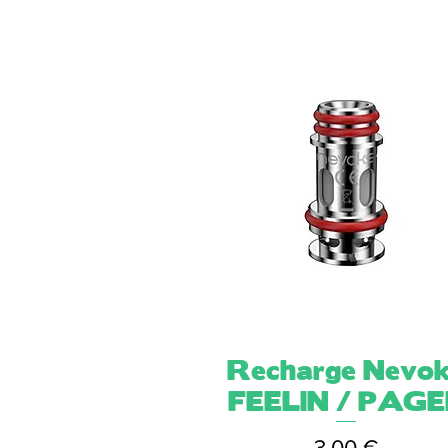
Recharge Nevo
Aperçu rapide
FEELIN / PAGE
Prix
3,00 €