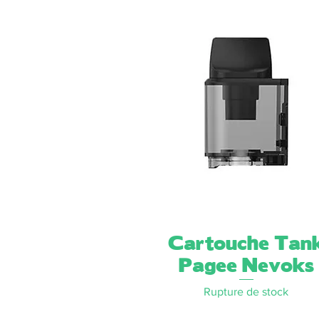
Cartouche Tan
Aperçu rapide
Pagee Nevoks
Rupture de stock