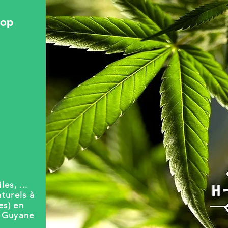
hop
les, ...
turels à
es) en
t Guyane