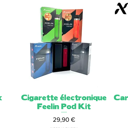
k
Cigarette électronique
Aperçu rapide
Car
Feelin Pod Kit
Prix
29,90 €