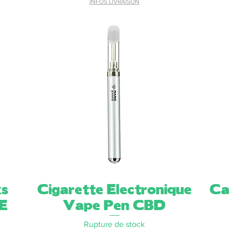
INFOS LIVRAISON
ks
Cigarette Electronique
Aperçu rapide
Ca
E
Vape Pen CBD
Rupture de stock