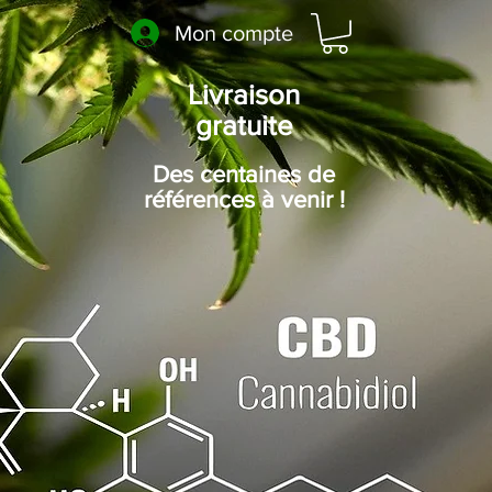
Mon compte
Livraison
gratuite
Des centaines de
références à venir !