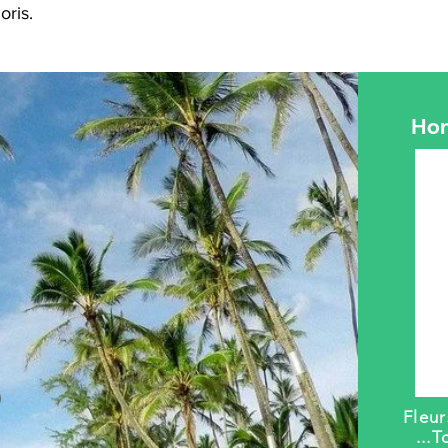
oris.
Hom
Fleu
...
T