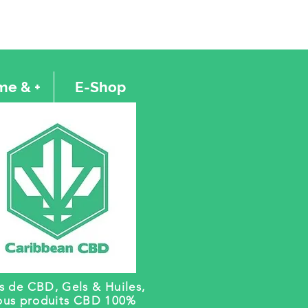
e & +
E-Shop
rs de CBD, Gels
& Huiles,
ous produits CBD 100%