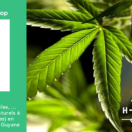
hop
les, ...
turels à
es) en
t Guyane