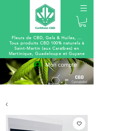
Fleurs de CBD, Gels
& Huiles, ...
Tous produits CBD 100% naturels à
Saint-Martin (aux Caraïbes) en
Martinique, Guadeloupe et Guyane
Mon compte
Livraison
Des centaines de
gratuite
références à venir !