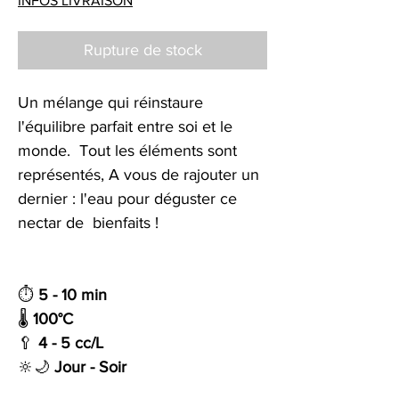
INFOS LIVRAISON
Rupture de stock
Un mélange qui réinstaure
l'équilibre parfait entre soi et le
monde. Tout les éléments sont
représentés, A vous de rajouter un
dernier : l'eau pour déguster ce
nectar de bienfaits !
⏱
5 - 10 min
🌡️
100°C
🥄
4 - 5 cc/L
🔆🌙
Jour - Soir