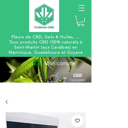
Fleurs de CBD, Gels
& Huiles, ...
Tous produits CBD 100% naturels à
Saint-Martin (aux Caraïbes) en
Martinique, Guadeloupe et Guyane
Mon compte
Livraison
Des centaines de
gratuite
références à venir !