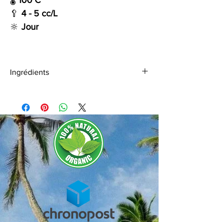
🥄
4 - 5 cc/L
🔆
Jour
Ingrédients
Thé noir, fleurs de mauve, arômes naturels
de bergamote et CBD Green Flavor (origine
Suisse).