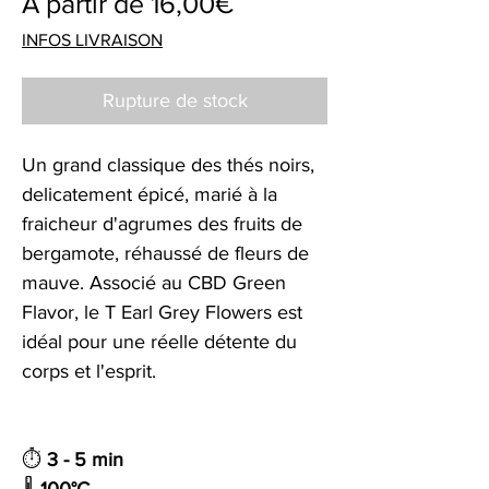
Prix
À partir de
16,00€
promotionnel
INFOS LIVRAISON
Rupture de stock
Un grand classique des thés noirs,
delicatement épicé, marié à la
fraicheur d'agrumes des fruits de
bergamote, réhaussé de fleurs de
mauve. Associé au CBD Green
Flavor, le T Earl Grey Flowers est
idéal pour une réelle détente du
corps et l'esprit.
⏱
3 - 5 min
🌡️
100°C