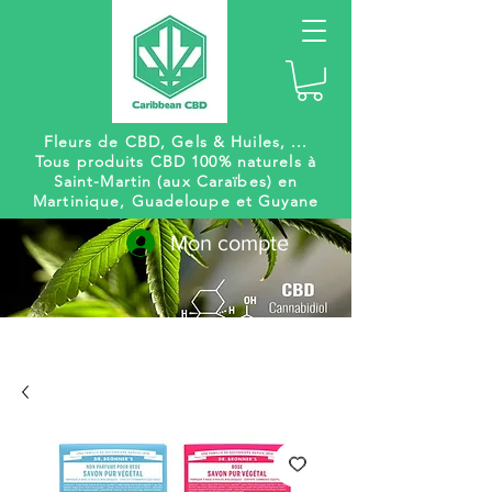
Fleurs de CBD, Gels
& Huiles, ...
Tous produits CBD 100% naturels à
Saint-Martin (aux Caraïbes) en
Martinique, Guadeloupe et Guyane
Mon compte
Livraison
Des centaines de
gratuite
références à venir !