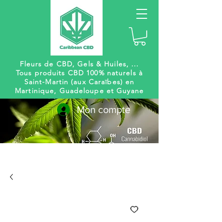
Fleurs de CBD, Gels
& Huiles, ...
Tous produits CBD 100% naturels à
Saint-Martin (aux Caraïbes) en
Martinique, Guadeloupe et Guyane
Mon compte
Livraison
Des centaines de
gratuite
références à venir !