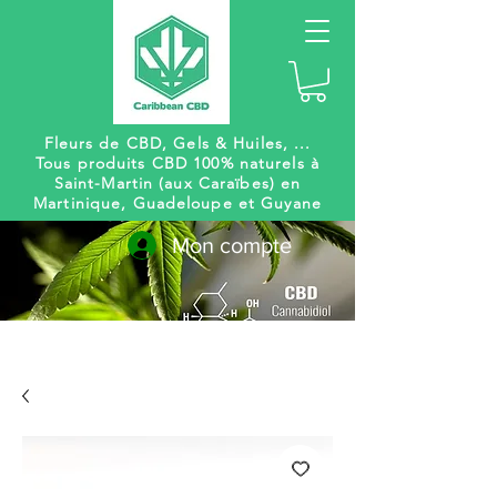
Fleurs de CBD, Gels
& Huiles, ...
Tous produits CBD 100% naturels à
Saint-Martin (aux Caraïbes) en
Martinique, Guadeloupe et Guyane
Mon compte
Livraison
Des centaines de
gratuite
références à venir !