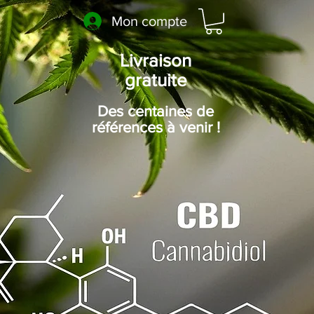
Mon compte
Livraison
gratuite
Des centaines de
références à venir !