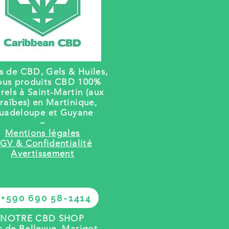
rs de CBD, Gels
& Huiles,
ous produits CBD 100%
rels à Saint-Martin (aux
raïbes) en Martinique,
uadeloupe et Guyane
~
Mentions légales
GV & Confidentialité
Avertissement
+590 690 58-1414
NOTRE CBD SHOP
c de Bellevue, Marigot