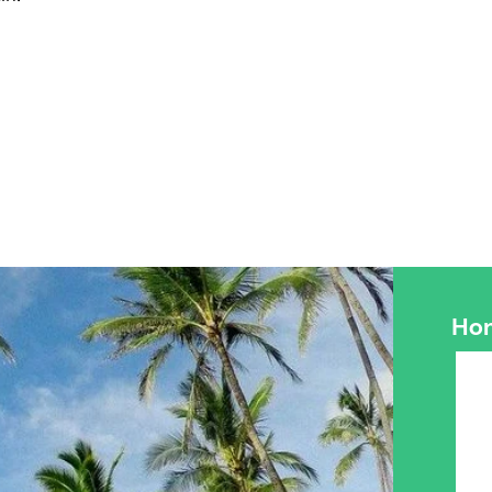
Le contrôle, la qualité,
gamme de produits fo
professionelle et dur
politique éco-respons
Conformément aux loi
Européens, les diver
inscrites au Catalog
variétés autorisées. 
annalysés pour contr
De plus, concernant l
d’information est étab
laboratoire indépenda
Hom