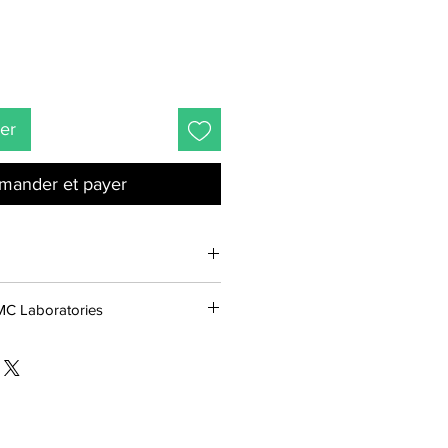
ier
ander et payer
atricaire ;
Menthe
SMC Laboratories
is Laboratories est une société
nnaissances dans le domaine des
et alternatives, ainsi que pour
rches qui font de SMC l'un des