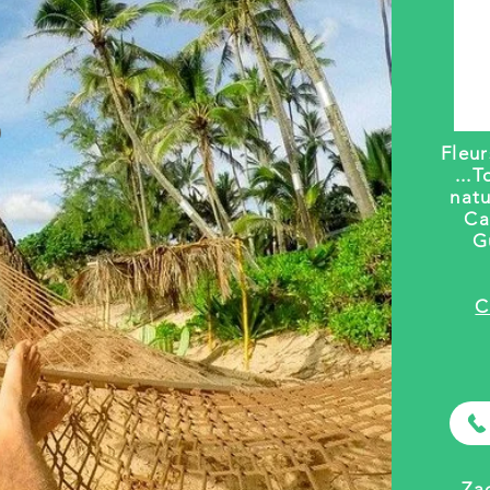
Fleu
...
T
natu
Ca
G
C
Za