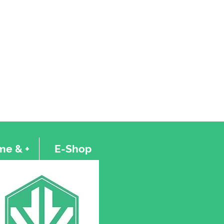
 et la traçabilité de leur large
nt d'eux une marque d'expertise
able tout en respectant une
able.
s et règlements Suisses et
ses cultures de chanvre sont
ue Européen des
Tous les lots de production sont
ôler le pourcentage de CBD/THC.
es huiles CBD, un dossier
li par un toxicologue d’un
nt.
e & +
E-Shop