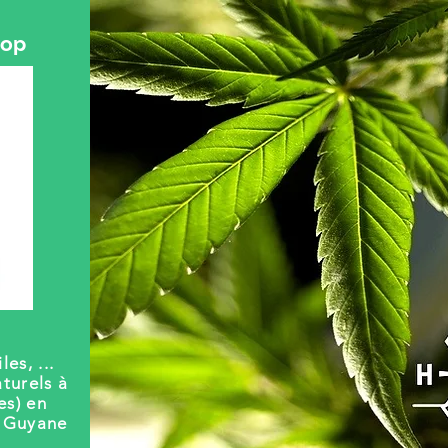
hop
les, ...
turels à
es) en
t Guyane