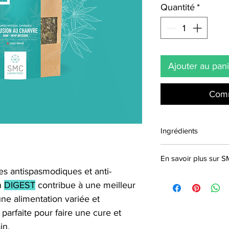
Quantité
*
Ajouter au pan
Comm
Ingrédients
Chanvre
;
Romarin
;
M
En savoir plus sur 
Poivrée
;
Angélique.
es antispasmodiques et anti-
Swiss Medical Cannab
on
DIGEST
contribue à une meilleur
réputée pour ses co
e alimentation variée et
médecines naturelles 
ses constantes reche
t parfaite pour faire une cure et
leaders du marché.
in.