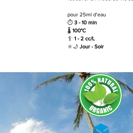
pour 25ml d'eau
⏱
3 - 10 min
🌡️
100°C
🥄
1 - 2 cc/L
🔆🌙
Jour - Soir