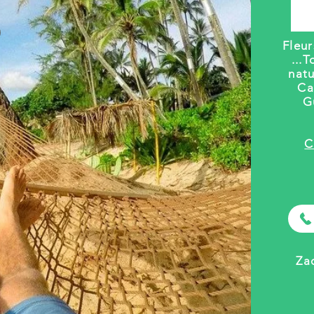
Fleu
...
T
natu
Ca
G
C
Za