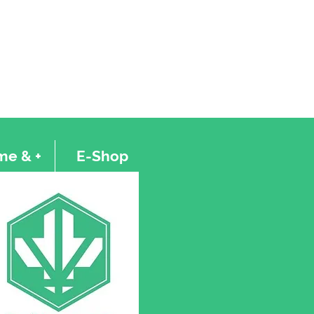
e & +
E-Shop