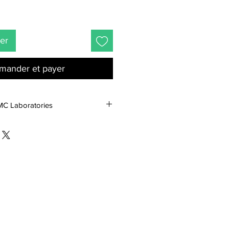
ier
ander et payer
SMC Laboratories
is Laboratories est une société
nnaissances dans le domaine des
et alternatives, ainsi que pour
rches qui font de SMC l'un des
 et la traçabilité de leur large
nt d'eux une marque d'expertise
able tout en respectant une
able.
s et règlements Suisses et