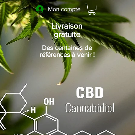
Mon compte
Livraison
gratuite
Des centaines de
références à venir !