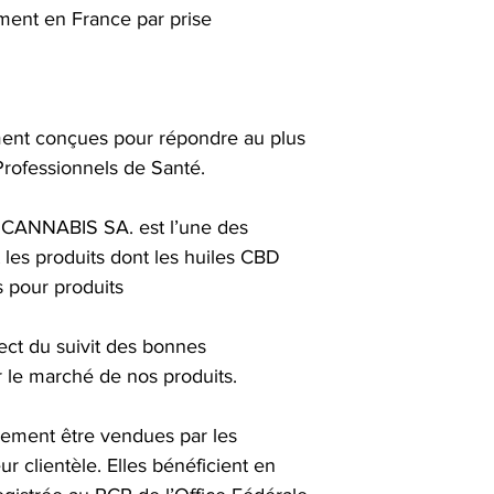
Européens, les diver
ment en France par prise
inscrites au Catalog
variétés autorisées. 
annalysés pour contr
De plus, concernant l
d’information est étab
ment conçues pour répondre au plus
laboratoire indépenda
rofessionnels de Santé.
CANNABIS SA. est l’une des
 les produits dont les huiles CBD
 pour produits
ect du suivit des bonnes
r le marché de nos produits.
rement être vendues par les
ur clientèle. Elles bénéficient en