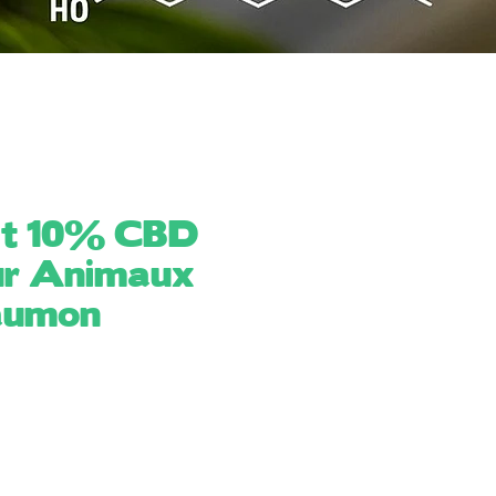
et 10% CBD
our Animaux
aumon