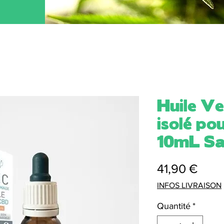
Huile V
isolé p
10mL S
Prix
41,90 €
INFOS LIVRAISON
Quantité
*