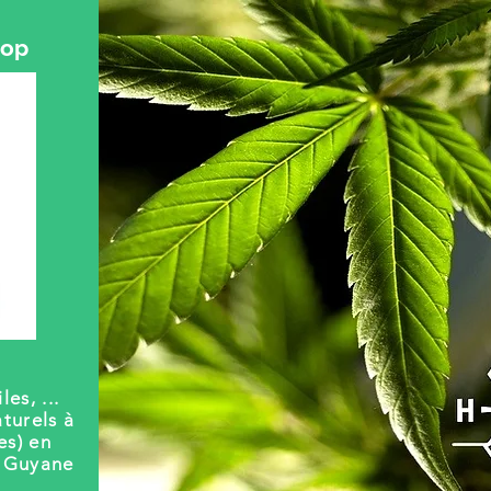
hop
les, ...
turels à
es) en
t Guyane