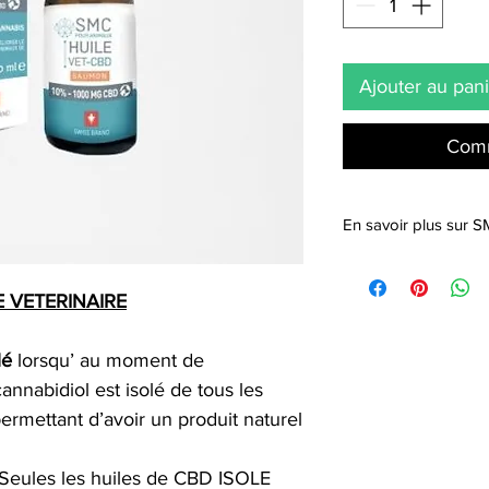
Ajouter au pan
Comm
En savoir plus sur 
Swiss Medical Cannab
réputée pour ses co
E VETERINAIRE
médecines naturelles 
ses constantes reche
leaders du marché.
lé
lorsqu’ au moment de
Le contrôle, la qualité,
cannabidiol est isolé de tous les
gamme de produits fo
ermettant d’avoir un produit naturel
professionelle et dur
politique éco-respons
Conformément aux loi
Seules les huiles de CBD ISOLE