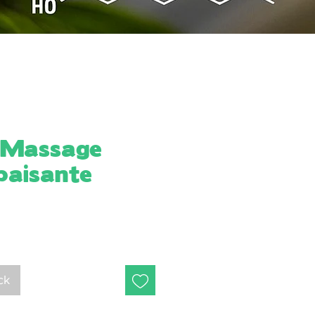
e Massage
paisante
ck