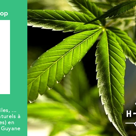
hop
les, ...
turels à
es) en
t Guyane