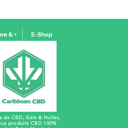
e & +
E-Shop
rs de CBD, Gels
& Huiles,
ous produits CBD 100%