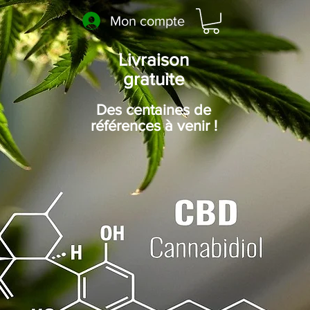
Mon compte
Livraison
gratuite
Des centaines de
références à venir !