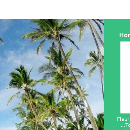
Hom
Fleu
...
T