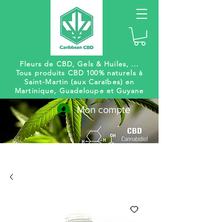
Fleurs de CBD, Gels
& Huiles, ...
Tous produits CBD 100% naturels à
Saint-Martin (aux Caraïbes) en
Martinique, Guadeloupe et Guyane
Mon compte
Livraison
Des centaines de
gratuite
références à venir !