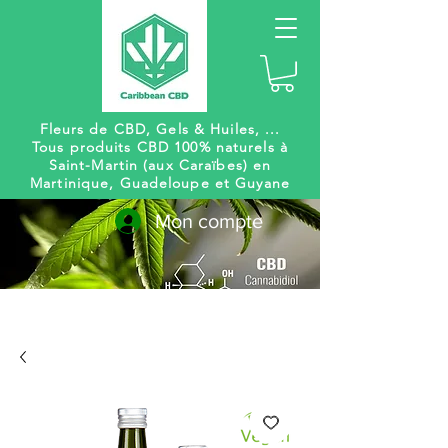
Fleurs de CBD, Gels
& Huiles, ...
Tous produits CBD 100% naturels à
Saint-Martin (aux Caraïbes) en
Martinique, Guadeloupe et Guyane
Mon compte
Livraison
Des centaines de
gratuite
références à venir !