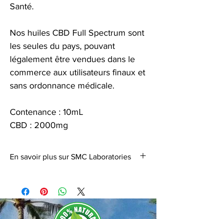
Santé.
Nos huiles CBD Full Spectrum sont
les seules du pays, pouvant
légalement être vendues dans le
commerce aux utilisateurs finaux et
sans ordonnance médicale.
Contenance : 10mL
CBD : 2000mg
En savoir plus sur SMC Laboratories
Swiss Medical Cannabis Laboratories est une
société réputée pour ses connaissances
dans le domaine des médecines naturelles
et alternatives, ainsi que pour
ses constantes recherches qui font de