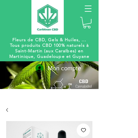
Fleurs de CBD, Gels
& Huiles, ...
Tous produits CBD 100% naturels à
Saint-Martin (aux Caraïbes) en
Martinique, Guadeloupe et Guyane
Mon compte
Livraison
Des centaines de
gratuite
références à venir !