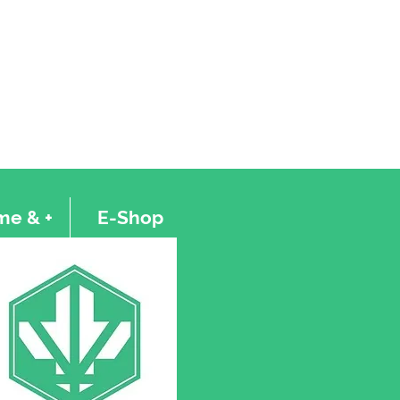
e & +
E-Shop