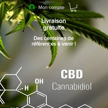
Mon compte
Livraison
gratuite
Des centaines de
références à venir !