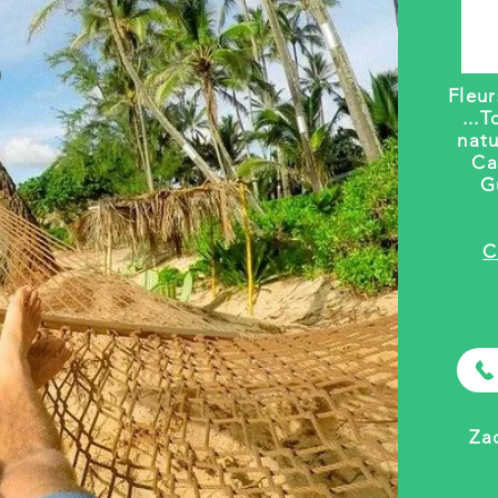
Fleu
...
T
natu
Ca
G
C
Za