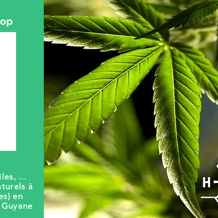
hop
les, ...
turels à
es) en
t Guyane