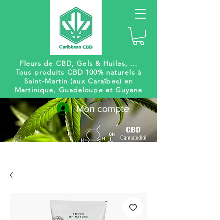
Fleurs de CBD, Gels
& Huiles, ...
Tous produits CBD 100% naturels à
Saint-Martin (aux Caraïbes) en
Martinique, Guadeloupe et Guyane
Mon compte
Livraison
Des centaines de
gratuite
références à venir !