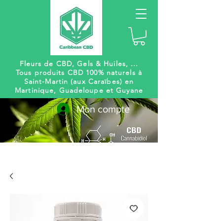
Fleurs de CBD, Gels
& Huiles, ...
Tous produits CBD 100% naturels à
Saint-Martin (aux Caraïbes) en
Martinique, Guadeloupe et Guyane
Mon compte
Livraison
Des centaines de
gratuite
références à venir !