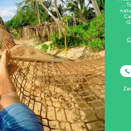
...
T
natu
Ca
G
C
Za