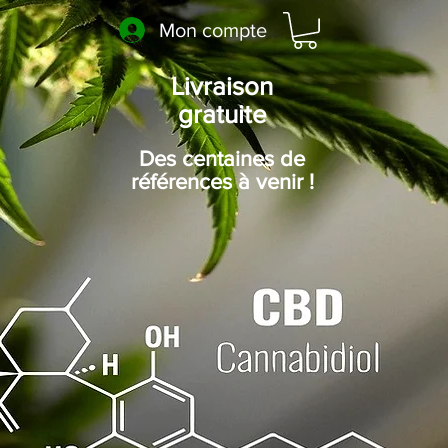
Mon compte
Livraison
gratuite
Des centaines de
références à venir !