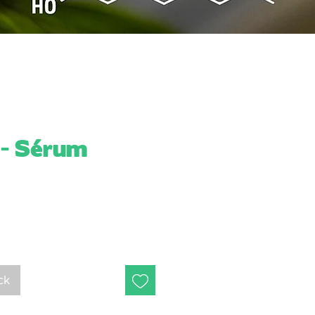
- Sérum
ck