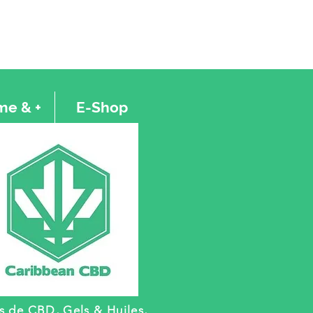
e & +
E-Shop
rs de CBD, Gels
& Huiles,