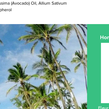
ssima (Avocado) Oil, Allium Sativum
opherol
Hom
Fleu