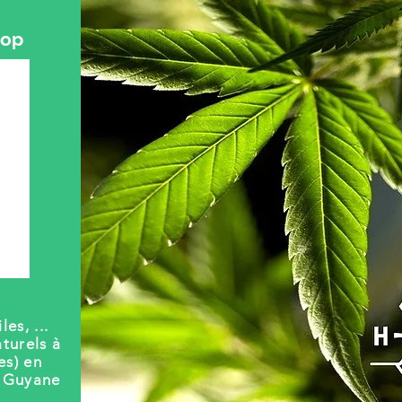
hop
les, ...
turels à
es) en
t Guyane