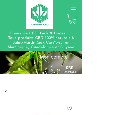
Fleurs de CBD, Gels
& Huiles, ...
Tous produits CBD 100% naturels à
Saint-Martin (aux Caraïbes) en
Martinique, Guadeloupe et Guyane
Mon compte
Livraison
Des centaines de
gratuite
références à venir !