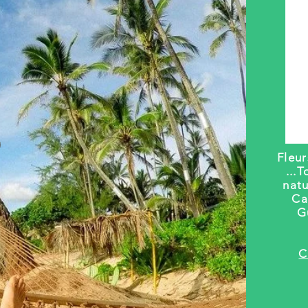
Fleu
...
T
natu
Ca
G
C