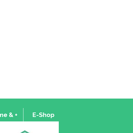
e & +
E-Shop