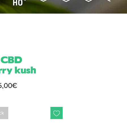
e CBD
rry kush
Prix
5,00€
promotionnel
ck