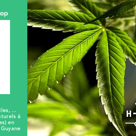
hop
les, ...
turels à
es) en
t Guyane