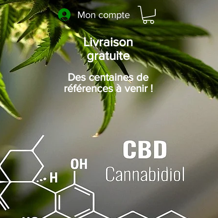
Mon compte
Livraison
gratuite
Des centaines de
références à venir !