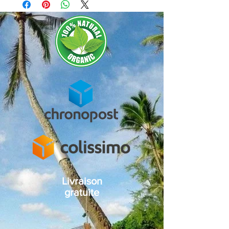
plus éco-responsable possible.
Monostéarate de Glycéryle, Glyceryl Stearate
Basée en Republique tchèque, Annabis
Citrate, Acide stéarique, Alcool dénaturé,
cumule beaucoup d'années d'expérience et
Huile d’Olivier d’Europe, Extrait de graines
de d'excellentes relations
de Chanvre, Extrait de tourbe, Oxyde de
commerciales avec les clients et experts en
zinc, Tocophérol, Benzoate de sodium,
cosmétique. Elle s'impose comme une
Sorbate de potassium, Acide citrique.
société spécialisée dans la recherche, le
developpement et la fabrication/production
de produits de haute qualité à base de
chanvre.
Avec un large choix de produits variés pour
vos besoins, Annabis s'engage a limiter sa
consomation d'energie, de matières
premières, et proposer des produits naturels
et vegan ainsi que de réduire sa quantité de
déchets.
Livraison
gratuite