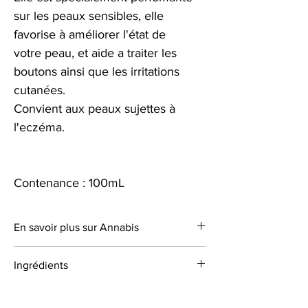
sur les peaux sensibles, elle
favorise à améliorer l'état de
votre peau, et aide a traiter les
boutons ainsi que les irritations
cutanées.
Convient aux peaux sujettes à
l'eczéma.
Contenance : 100mL
En savoir plus sur Annabis
Annabis est une société trés reconnu et
Ingrédients
parmis les leaders du marché grâce aux
résultats impréssionants de leurs produits
Eau, huile de coco, Huile de graines de
mais aussi à leur combat de toujours, être le
Chanvre, Argent Colloïdal,Sel de mer,