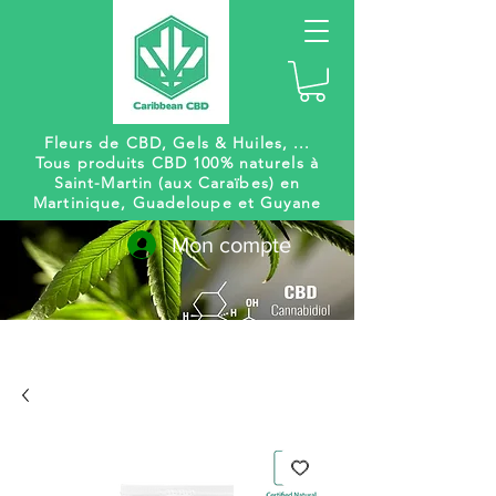
Fleurs de CBD, Gels
& Huiles, ...
Tous produits CBD 100% naturels à
Saint-Martin (aux Caraïbes) en
Martinique, Guadeloupe et Guyane
Mon compte
Livraison
Des centaines de
gratuite
références à venir !