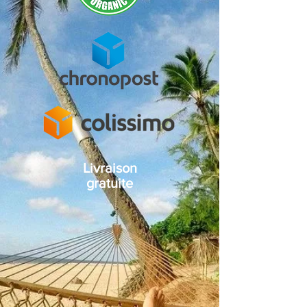
Chanvre, Cetearyl Glucoside, Sorbitan
société spécialisée dans la recherche, le
Olivate, Huile d’écorce d’Amyris, Huile
developpement et la fabrication/production
essentielle de lavande, Huile de zeste
de produits de haute qualité à base de
d’orange douce, Benzoate de sodium (sel de
chanvre.
sodium l’acide benzoïque), Sorbate de
Avec un large choix de produits variés pour
potassium, Acide citrique, Linalol, Limonène
vos besoins, Annabis s'engage a limiter sa
consomation d'energie, de matières
premières, et proposer des produits naturels
et vegan ainsi que de réduire sa quantité de
déchets.
Livraison
gratuite